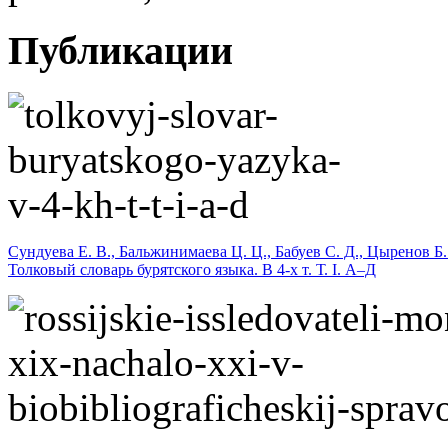
Публикации
Сундуева Е. В., Бальжинимаева Ц. Ц., Бабуев С. Д., Цыренов Б.
Толковый словарь бурятского языка. В 4-х т. Т. I. А–Д