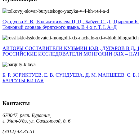
Сундуева Е. В., Бальжинимаева Ц. Ц., Бабуев С. Д., Цыренов Б.
Толковый словарь бурятского языка. В 4-х т. Т. I. А–Д
АВТОРЫ-СОСТАВИТЕЛИ КУЗЬМИН Ю.В., ДУГАРОВ В.Д., 
РОССИЙСКИЕ ИССЛЕДОВАТЕЛИ МОНГОЛИИ (XIX – НАЧА
Б. Р. ЗОРИКТУЕВ, Е. В. СУНДУЕВА, Д. М. МАНШЕЕВ, С. 
БАРГУТЫ КИТАЯ
Контакты
670047, респ. Бурятия,
г. Улан-Удэ, ул. Сахьяновой, д. 6
(3012) 43-35-51