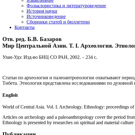
Языкознание
Фольклористика и литературоведение
История науки
Источниковедение
Cборники статей и бюллетени
Контакты
Отв. ред. Б.В. Базаров
Мир Центральной Азии. Т. I. Археология. Этноло
Улан-Удэ: Изд-во БНЦ СО РАН, 2002. – 234 с.
Статьи по археологии и палеоантропологии охватывают период
Тибета. Этнология представлена исследованиями по духовной 
English
World of Central Asia. Vol. I. Archeology. Ethnology: proceedings o
Articles on archeology and a paleoanthropology cover the period from a 
Ethnology is presented by researches on spiritual and material culture 
Публикации