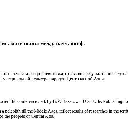
гия: материалы межд. науч. конф.
 от палеолита до средневековья, отражают результаты исследо
и материальной культуре народов Центральной Азии.
f scientific conference / ed. by B.V. Bazarov. – Ulan-Ude: Publishing
paleolith till the Middle Ages, reflect results of researches in the terr
of the peoples of Central Asia.