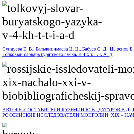
Сундуева Е. В., Бальжинимаева Ц. Ц., Бабуев С. Д., Цыренов Б.
Толковый словарь бурятского языка. В 4-х т. Т. I. А–Д
АВТОРЫ-СОСТАВИТЕЛИ КУЗЬМИН Ю.В., ДУГАРОВ В.Д., 
РОССИЙСКИЕ ИССЛЕДОВАТЕЛИ МОНГОЛИИ (XIX – НАЧА