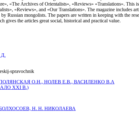
lture», «The Archives of Orientalists», «Reviews» «Translations». This i
alists», «Reviews», and «Our Translations». The magazine includes artic
de by Russian mongolists. The papers are written in keeping with the res
 gives the articles great social, historical and practical value.
 Д.
ПОЛЯНСКАЯ О.Н., НОЛЕВ Е.В., ВАСИЛЕНКО В.А
ЛО XXI В.)
Б. БОЛХОСОЕВ, Н. Н. НИКОЛАЕВА