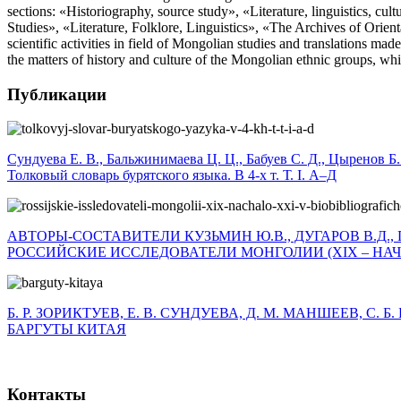
sections: «Historiography, source study», «Literature, linguistics, cu
Studies», «Literature, Folklore, Linguistics», «The Archives of Orient
scientific activities in field of Mongolian studies and translations ma
the matters of history and culture of the Mongolian ethnic groups, which
Публикации
Сундуева Е. В., Бальжинимаева Ц. Ц., Бабуев С. Д., Цыренов Б.
Толковый словарь бурятского языка. В 4-х т. Т. I. А–Д
АВТОРЫ-СОСТАВИТЕЛИ КУЗЬМИН Ю.В., ДУГАРОВ В.Д., 
РОССИЙСКИЕ ИССЛЕДОВАТЕЛИ МОНГОЛИИ (XIX – НАЧА
Б. Р. ЗОРИКТУЕВ, Е. В. СУНДУЕВА, Д. М. МАНШЕЕВ, С. 
БАРГУТЫ КИТАЯ
Контакты