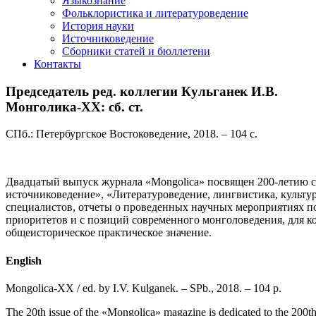
Языкознание
Фольклористика и литературоведение
История науки
Источниковедение
Cборники статей и бюллетени
Контакты
Председатель ред. коллегии Кульганек И.В.
Монголика-XX: сб. ст.
СПб.: Петербургское Востоковедение, 2018. – 104 с.
Двадцатый выпуск журнала «Mongolica» посвящен 200-летию со
источниковедение», «Литературоведение, лингвистика, культу
специалистов, отчеты о проведенных научных мероприятиях 
приоритетов и с позиций современного монголоведения, для к
общеисторическое практическое значение.
English
Mongolica-XX / ed. by I.V. Kulganek. – SPb., 2018. – 104 p.
The 20th issue of the «Mongolica» magazine is dedicated to the 200th