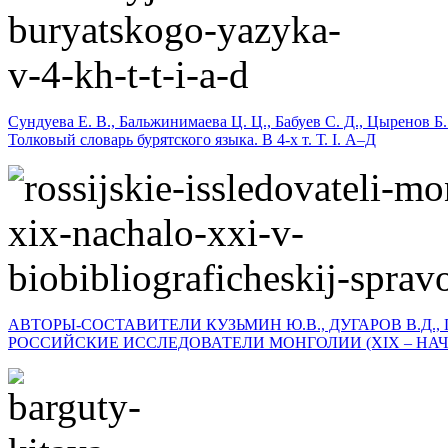
Сундуева Е. В., Бальжинимаева Ц. Ц., Бабуев С. Д., Цыренов Б.
Толковый словарь бурятского языка. В 4-х т. Т. I. А–Д
АВТОРЫ-СОСТАВИТЕЛИ КУЗЬМИН Ю.В., ДУГАРОВ В.Д., 
РОССИЙСКИЕ ИССЛЕДОВАТЕЛИ МОНГОЛИИ (XIX – НАЧА