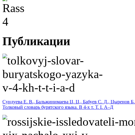
Публикации
Сундуева Е. В., Бальжинимаева Ц. Ц., Бабуев С. Д., Цыренов Б.
Толковый словарь бурятского языка. В 4-х т. Т. I. А–Д