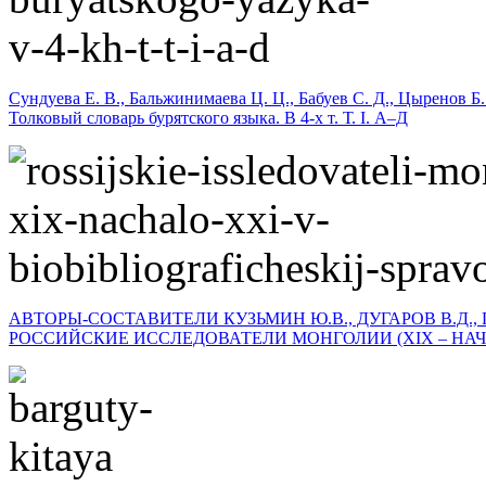
Сундуева Е. В., Бальжинимаева Ц. Ц., Бабуев С. Д., Цыренов Б.
Толковый словарь бурятского языка. В 4-х т. Т. I. А–Д
АВТОРЫ-СОСТАВИТЕЛИ КУЗЬМИН Ю.В., ДУГАРОВ В.Д., 
РОССИЙСКИЕ ИССЛЕДОВАТЕЛИ МОНГОЛИИ (XIX – НАЧА